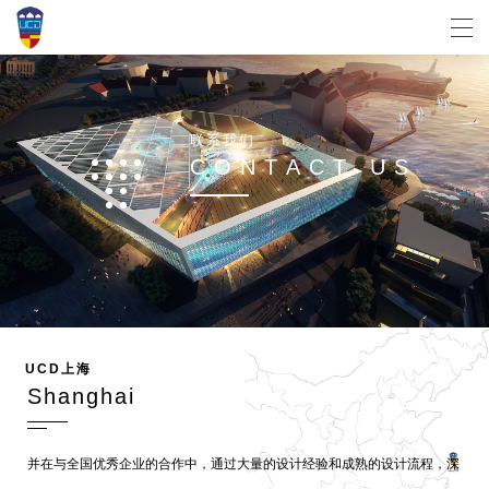
联
系
我
们
C
O
N
T
A
C
T
U
S
U
C
D
上
海
S
h
a
n
g
h
a
i
并在与全国优秀企业的合作中，通过大量的设计经验和成熟的设计流程，深