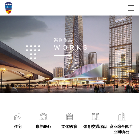
案
例
作
品
W
O
R
K
S
住宅
康养/医疗
文化/教育
体育/交通/酒店
商业综合体/产
业园/办公