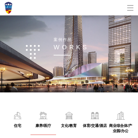
案
例
作
品
W
O
R
K
S
住宅
康养/医疗
文化/教育
体育/交通/酒店
商业综合体/产
业园/办公