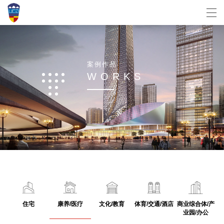
案
例
作
品
W
O
R
K
S
住宅
康养/医疗
文化/教育
体育/交通/酒店
商业综合体/产
业园/办公