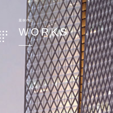
案
例
作
品
W
O
R
K
S