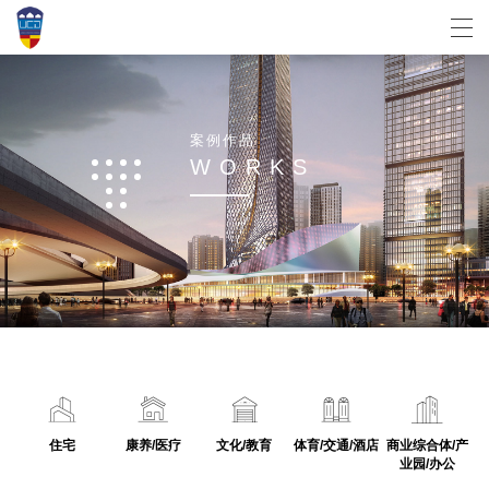
案
例
作
品
W
O
R
K
S
住宅
康养/医疗
文化/教育
体育/交通/酒店
商业综合体/产
业园/办公