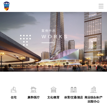
案
例
作
品
W
O
R
K
S
住宅
康养/医疗
文化/教育
体育/交通/酒店
商业综合体/产
业园/办公